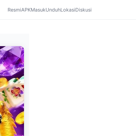
Resmi
APK
Masuk
Unduh
Lokasi
Diskusi