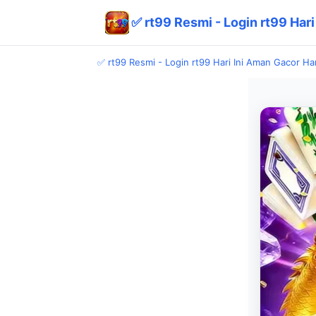
✅ rt99 Resmi - Login rt99 Hari
✅ rt99 Resmi - Login rt99 Hari Ini Aman Gacor Hari