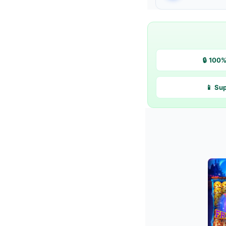
🔒 100
📱 Su