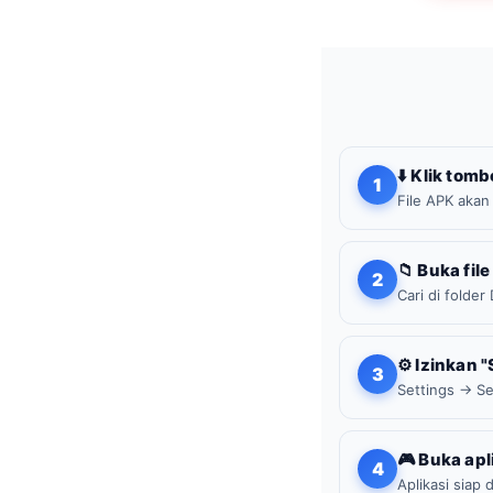
⬇️ Klik to
1
File APK akan
📁 Buka fi
2
Cari di folde
⚙️ Izinkan 
3
Settings → Sec
🎮 Buka apl
4
Aplikasi siap 