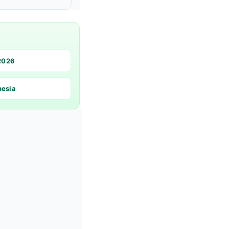
 2026
nesia