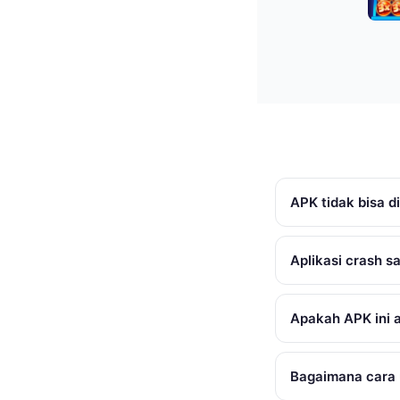
APK tidak bisa di
Aplikasi crash s
Apakah APK ini 
Bagaimana cara 