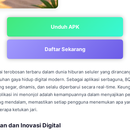
Unduh APK
Daftar Sekarang
i terobosan terbaru dalam dunia hiburan seluler yang dirancan
han gaya hidup digital modern. Sebagai aplikasi serbaguna, 
ng segar, dinamis, dan selalu diperbarui secara real-time. Keu
likasi ini menonjol adalah kemampuannya dalam menyajikan p
ang mendalam, memastikan setiap pengguna menemukan apa yan
rapa ketukan jari.
an dan Inovasi Digital