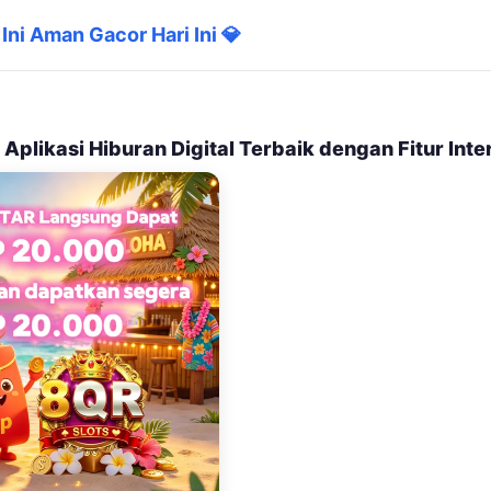
 Ini Aman Gacor Hari Ini 💎
 Aplikasi Hiburan Digital Terbaik dengan Fitur Inter