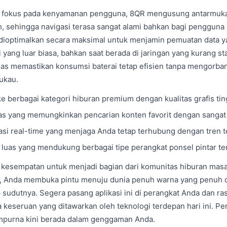
 fokus pada kenyamanan pengguna, 8QR mengusung antarmuka
sih, sehingga navigasi terasa sangat alami bahkan bagi pengguna
ah dioptimalkan secara maksimal untuk menjamin pemuatan data ya
i yang luar biasa, bahkan saat berada di jaringan yang kurang sta
as memastikan konsumsi baterai tetap efisien tanpa mengorban
ukau.
e berbagai kategori hiburan premium dengan kualitas grafis tin
as yang memungkinkan pencarian konten favorit dengan sangat 
kasi real-time yang menjaga Anda tetap terhubung dengan tren t
s luas yang mendukung berbagai tipe perangkat ponsel pintar ter
 kesempatan untuk menjadi bagian dari komunitas hiburan mas
Anda membuka pintu menuju dunia penuh warna yang penuh d
p sudutnya. Segera pasang aplikasi ini di perangkat Anda dan ra
keseruan yang ditawarkan oleh teknologi terdepan hari ini. P
mpurna kini berada dalam genggaman Anda.